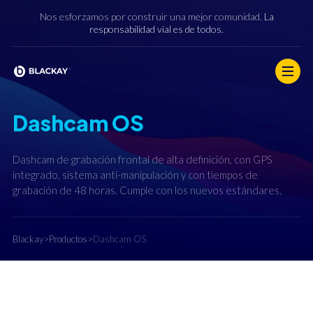
Nos esforzamos por construir una mejor comunidad.
La
responsabilidad vial es de todos.
Dashcam OS
Dashcam de grabación frontal de alta definición, con GPS
integrado, sistema anti-manipulación y con tiempos de
grabación de 48 horas. Cumple con los nuevos estándares.
Blackay
>
Productos
>
Dashcam OS